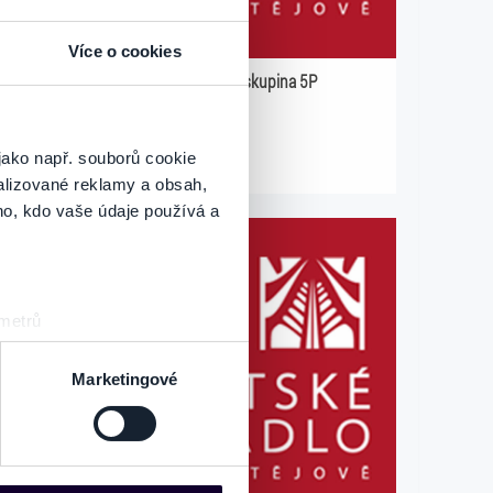
Více o cookies
oční
Divadelní předplatné skupina 5P
30.06.2027
jako např. souborů cookie
Prostějov
alizované reklamy a obsah,
ho, kdo vaše údaje používá a
 metrů
sk prstu)
 podrobnostmi
. Svůj souhlas
Marketingové
es“), které mohou sbírat
ce mohou představovat