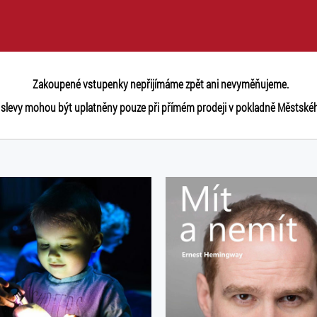
Zakoupené vstupenky nepřijímáme zpět ani nevyměňujeme.
slevy mohou být uplatněny pouze při přímém prodeji v pokladně Městskéh