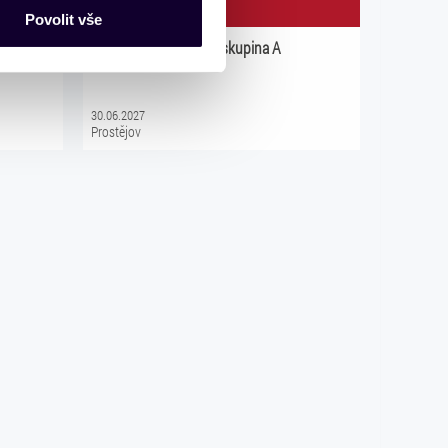
nalizaci obsahu a reklam.
Povolit vše
Partneři tyto údaje mohou
Divadelní předplatné skupina A
 že používáte jejich služby.
lušné varianty. Svoji volbu
30.06.2027
Prostějov