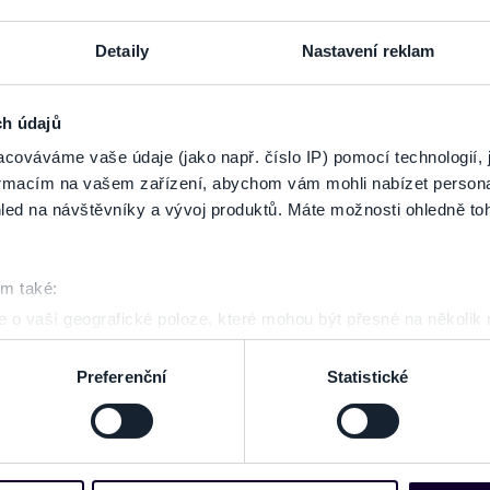
Detaily
Nastavení reklam
WING! SWING! - O. Havelka a jeho
DASHA & Pajky Pajk Quintet - Ván
Makers
koncert
ch údajů
14.12.2026
cováváme vaše údaje (jako např. číslo IP) pomocí technologií, 
Prostějov
formacím na vašem zařízení, abychom vám mohli nabízet person
led na návštěvníky a vývoj produktů. Máte možnosti ohledně to
om také:
 o vaší geografické poloze, které mohou být přesné na několik
ení pomocí aktivního skenování pro konkrétní charakteristiky (oti
acováváme vaše osobní údaje, a nastavte si předvolby v
části s
Preferenční
Statistické
odvolat v části Prohlášení o souborech cookie.
e soubory cookies a další obdobné technologie (dále jen „cooki
nebo vaší aktivitě na našich webových stránkách. Tyto informa