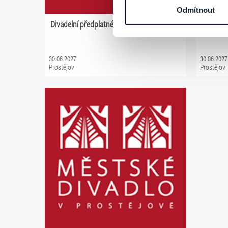
osobní údaje. Získané infor
Odmítnout
Tyto informace můžeme také s
Divadelní předplatné skupina 5N
ABONEN
zkombinovat s dalšími informa
Jaké typy cookies používáme,
můžete kdykoliv změnit v záp
30.06.2027
30.06.2027
Prostějov
Prostějov