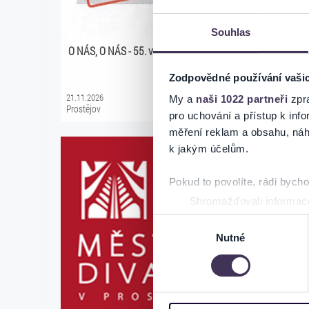
Souhlas
O NÁS, O NÁS - 55. výročí souboru KLAS
SWING! S
Melody 
Zodpovědné používání vaši
21.11.2026
27.11.2026
My a
naši 1022 partneři
zpra
Prostějov
Prostějov
pro uchování a přístup k in
měření reklam a obsahu, náh
k jakým účelům.
Pokud to povolíte, rádi bych
Shromažďovali informace
Identifikovali vaše zaříz
Výběr
Zjistěte více o tom, jak zpr
Nutné
souhlasu
můžete kdykoliv změnit nebo 
Na těchto stránkách využívám
informace o vašem zařízení 