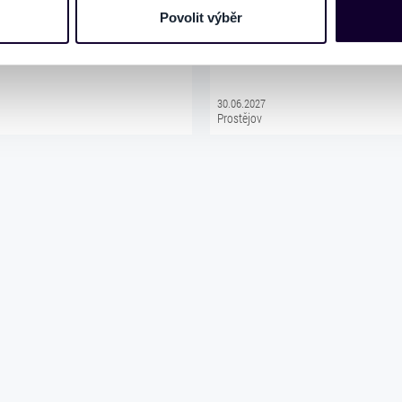
mace používáme např. k analýze návštěvnosti webu nebo k perso
Povolit výběr
dílet se svými partnery pro sociální média, inzerci a analýzy. 
TNÍ KONCERTY
Divadelní předplatné skupina B
cemi, které jste jim poskytli nebo které získali v důsledku toho,
 naleznete níže. Možnosti zpracování upravíte zaškrtnutím přís
atí stránky v záložce „Cookies a jejich nastavení“.
30.06.2027
Prostějov