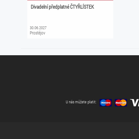
Divadelní předplatné ČTYŘLÍSTEK
30.06.2027
Prostějov
U nás můžete platit: