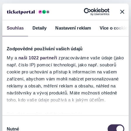
Divadelní předplatné ČTYŘLÍSTEK
Prodej v pokladně od 22.6. od
10:00 hod
Souhlas
Detaily
Nastavení reklam
Více o cookies
Koupit
Městské divadlo
PROSTĚJOV
Zodpovědné používání vašich údajů
My a
naši 1022 partneři
zpracováváme vaše údaje (jako
např. číslo IP) pomocí technologií, jako např. souborů
cookie pro uchování a přístup k informacím na vašem
INFORMACE O AKCI
zařízení, abychom vám mohli nabízet personalizované
reklamy a obsah, měření reklam a obsahu, náhled na
návštěvníky a vývoj produktů. Máte možnosti ohledně
Nabízené tituly:
toho, kdo vaše údaje používá a k jakým účelům.
PŘÍBĚHY KRÁLÍČKA PÉTI / TŘI PRASÁTKA / ZLATÁ HUSA /
SNĚHOVÁ KRÁLOVNA
Pokud to povolíte, rádi bychom také:
Shromažďovali informace o vaší geografické poloze,
Výběr
Nutné
které mohou být přesné na několik metrů
souhlasu