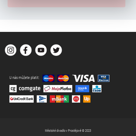
typy cookies používáme, naleznete níže. Možnosti
zpracování upravíte zaškrtnutím příslušné varianty. Svoji
volbu můžete kdykoliv změnit v zápatí stránky v záložce
„Cookies a jejich nastavení“.
U nás můžete platit:
Městské divadlo v Prostějově © 2023