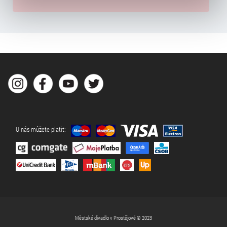
typy cookies používáme, naleznete níže. Možnosti
zpracování upravíte zaškrtnutím příslušné varianty. Svoji
volbu můžete kdykoliv změnit v zápatí stránky v záložce
„Cookies a jejich nastavení“.
U nás můžete platit:
Městské divadlo v Prostějově © 2023