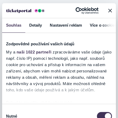
Divadelní předplatné skupina A
Prodej v pokladně od 22.6. od
10:00 hod
Souhlas
Detaily
Nastavení reklam
Více o cookies
Koupit
Městské divadlo
PROSTĚJOV
Zodpovědné používání vašich údajů
My a
naši 1022 partneři
zpracováváme vaše údaje (jako
např. číslo IP) pomocí technologií, jako např. souborů
cookie pro uchování a přístup k informacím na vašem
INFORMACE O AKCI
zařízení, abychom vám mohli nabízet personalizované
reklamy a obsah, měření reklam a obsahu, náhled na
návštěvníky a vývoj produktů. Máte možnosti ohledně
Nabízené tituly:
toho, kdo vaše údaje používá a k jakým účelům.
ŠPINARKA / VÁNOCE S POPELKOU / LAZEBNÍK SEVILLSKÝ /
ZEMĚ MEZI MANTINELY / KDYBY TISÍC KLARINETŮ
Pokud to povolíte, rádi bychom také:
Shromažďovali informace o vaší geografické poloze,
Výběr
Nutné
které mohou být přesné na několik metrů
souhlasu